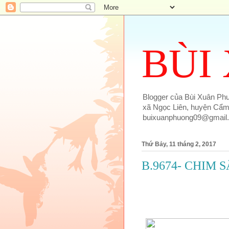
BÙI
Blogger của Bùi Xuân Phượ
xã Ngọc Liên, huyện Cẩm 
buixuanphuong09@gmail
Thứ Bảy, 11 tháng 2, 2017
B.9674- CHIM 