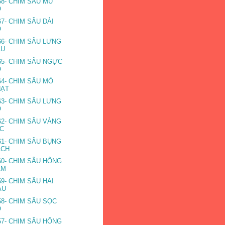
68- CHIM SÂU MŨ
Ỏ
67- CHIM SÂU DẢI
Ỏ
66- CHIM SÂU LƯNG
ÂU
65- CHIM SÂU NGỰC
Ỏ
64- CHIM SÂU MỎ
HẠT
63- CHIM SÂU LƯNG
Ỏ
62- CHIM SÂU VÀNG
ỤC
61- CHIM SÂU BỤNG
ẠCH
60- CHIM SÂU HÔNG
ÁM
59- CHIM SÂU HAI
ÀU
58- CHIM SÂU SỌC
Ỏ
57- CHIM SÂU HÔNG