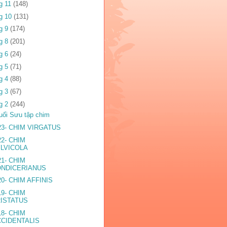
g 11
(148)
g 10
(131)
g 9
(174)
g 8
(201)
g 6
(24)
g 5
(71)
g 4
(88)
g 3
(67)
g 2
(244)
uối Sưu tập chim
23- CHIM VIRGATUS
22- CHIM
LVICOLA
21- CHIM
ONDICERIANUS
20- CHIM AFFINIS
19- CHIM
ISTATUS
18- CHIM
CIDENTALIS