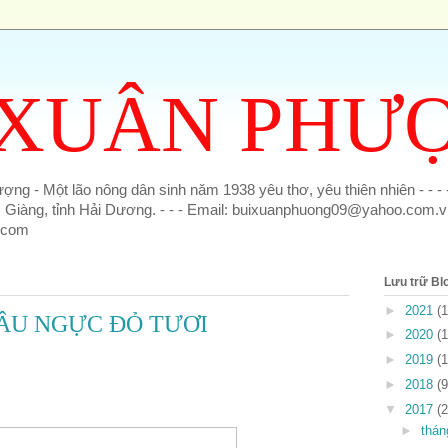
 XUÂN PHƯ
ng - Một lão nông dân sinh năm 1938 yêu thơ, yêu thiên nhiên - - - -
Giàng, tỉnh Hải Dương. - - - Email: buixuanphuong09@yahoo.com.v
.com
Lưu trữ Bl
►
2021
(
SÂU NGỰC ĐỎ TƯƠI
►
2020
(
►
2019
(
►
2018
(
▼
2017
(
►
thán