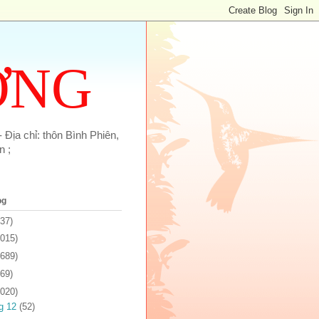
ỢNG
 Địa chỉ: thôn Bình Phiên,
n ;
og
137)
1015)
1689)
969)
2020)
g 12
(52)