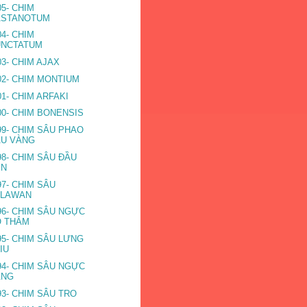
05- CHIM
ASTANOTUM
04- CHIM
UNCTATUM
03- CHIM AJAX
02- CHIM MONTIUM
01- CHIM ARFAKI
00- CHIM BONENSIS
99- CHIM SÂU PHAO
ÂU VÀNG
98- CHIM SÂU ĐẦU
EN
97- CHIM SÂU
ALAWAN
96- CHIM SÂU NGỰC
Ỏ THẮM
95- CHIM SÂU LƯNG
IU
94- CHIM SÂU NGỰC
ÀNG
93- CHIM SÂU TRO