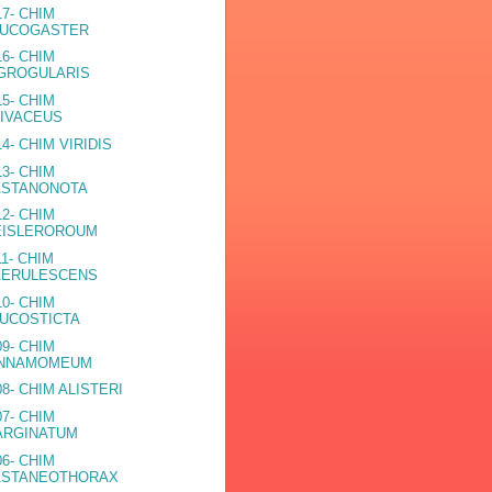
17- CHIM
EUCOGASTER
16- CHIM
GROGULARIS
15- CHIM
IVACEUS
14- CHIM VIRIDIS
13- CHIM
ASTANONOTA
12- CHIM
EISLEROROUM
11- CHIM
AERULESCENS
10- CHIM
UCOSTICTA
09- CHIM
INNAMOMEUM
08- CHIM ALISTERI
07- CHIM
ARGINATUM
06- CHIM
ASTANEOTHORAX