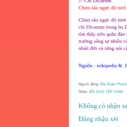
1-
Chi Dicaeum
Chim sâu ngực đỏ tươi
Chim sâu ngực đỏ tươi 
chi
Dicaeum trong họ
D
tìm thấy trên quần đảo
trường sống tự nhiên c
nhiệt đới và rừng núi c
Nguồn : wikipedia & I
Người đăng:
Bùi Xuân Phượ
Nhãn:
BỘ SƯU TẬP CHIM
Không có nhận xé
Đăng nhận xét