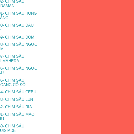
92- CHIM SÂU
NDAMAN
91- CHIM SÂU HỌNG
RẮNG
90- CHIM SÂU ĐẦU
Ỏ
89- CHIM SÂU ĐỐM
88- CHIM SÂU NGỰC
ÁM
87- CHIM SÂU
ALMAHERA
86- CHIM SÂU NGỰC
ÁU
85- CHIM SÂU
HOANG CỔ ĐỎ
84- CHIM SÂU CEBU
83- CHIM SÂU LÙN
82- CHIM SÂU RIA
81- CHIM SÂU MÀO
IU
80- CHIM SÂU
UISIADE