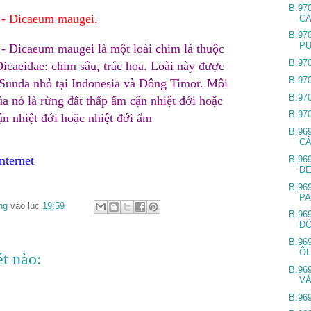
B.97
 - Dicaeum maugei.
C
B.97
P
- Dicaeum maugei là một loài chim lá thuộc
B.97
icaeidae: chim sâu, trác hoa.
Loài này được
B.97
 Sunda nhỏ tại Indonesia và Đông Timor. Môi
B.97
ủa nó là rừng đất thấp ẩm cận nhiệt đới hoặc
B.97
ận nhiệt đới hoặc nhiệt đới ẩm
B.96
C
nternet
B.96
Đ
B.96
P
ng
vào lúc
19:59
B.96
Đ
B.96
ÔL
t nào:
B.96
V
B.96