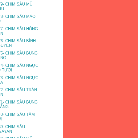
79- CHIM SÂU MŨ
IU
78- CHIM SÂU MÀO
Ỏ
77- CHIM SÂU HÔNG
EN
76- CHIM SÂU BÌNH
GUYÊN
75- CHIM SÂU BỤNG
ÀNG
74- CHIM SÂU NGỰC
 TƯƠI
73- CHIM SÂU NGỰC
ỬA
72- CHIM SÂU TRÁN
EN
71- CHIM SÂU BỤNG
RẮNG
70- CHIM SÂU TẦM
ỬI
69- CHIM SÂU
SAYAN