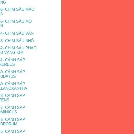
ÀNG
56- CHIM SÂU MÀO
ỬA
55- CHIM SÂU MỎ
ỚN
54- CHIM SÂU VẰN
53- CHIM SÂU NHỎ
52- CHIM SÂU PHAO
U VÀNG KIM
51- CÁNH SÁP
INEREUS
50- CÁNH SÁP
AUDATUS
49- CÁNH SÁP
ELANOXANTHA
48- CÁNH SÁP
TENS
47- CÁNH SÁP
MINICUS
46- CÁNH SÁP
EDRORUM
45- CÁNH SÁP