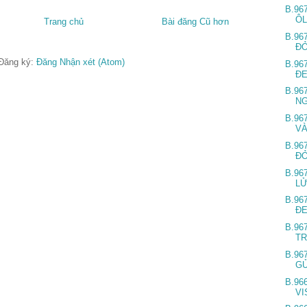
B.96
ÔL
Trang chủ
Bài đăng Cũ hơn
B.96
Đ
Đăng ký:
Đăng Nhận xét (Atom)
B.96
Đ
B.96
N
B.96
V
B.96
ĐỎ
B.96
L
B.96
Đ
B.96
T
B.96
G
B.96
VI