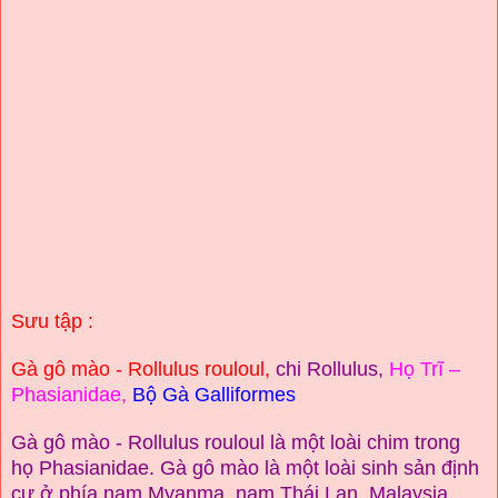
Sưu tập :
Gà gô mào - Rollulus rouloul,
chi Rollulus,
Họ Trĩ
–
Phasianidae,
Bộ Gà Galliformes
Gà gô mào - Rollulus rouloul là một loài chim trong
họ Phasianidae. Gà gô mào là một loài sinh sản định
cư ở phía nam Myanma, nam Thái Lan, Malaysia,