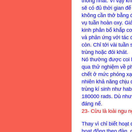
thống nhất. Vì vậy kh
sẽ có đủ thời gian đ
không cần thở bằng 
vụ tuần hoàn oxy. Gi
kinh phân bố khắp cơ
và phản ứng với tác 
còn. Chỉ tới vài tuần
trùng hoặc đói khát.
Nó thường được coi l
qua thử nghiệm về p
chết ở mức phóng xạ 
nhiên khả năng chịu 
trùng kí sinh như hab
180000 rads. Dù như v
đáng nể.
23-
Cừu là loài ngu n
Thay vì chỉ biết hoạt
hoạt động theo đàn, 