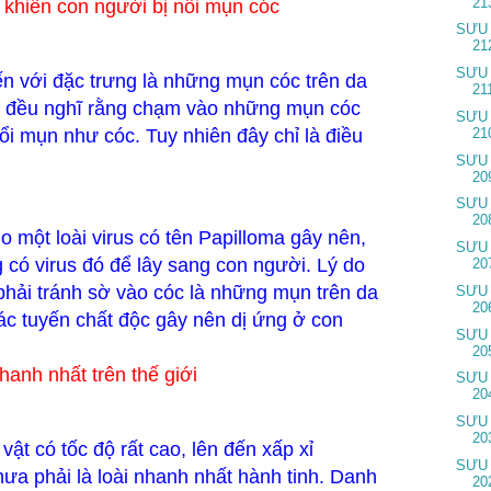
21
khiến con người bị nổi mụn cóc
SƯU
21
SƯU
ến với đặc trưng là những mụn cóc trên da
21
i đều nghĩ rằng chạm vào những mụn cóc
SƯU
ổi mụn như cóc. Tuy nhiên đây chỉ là điều
21
SƯU
20
SƯU
20
o một loài virus có tên Papilloma gây nên,
SƯU
g có virus đó để lây sang con người. Lý do
20
phải tránh sờ vào cóc là những mụn trên da
SƯU
20
c tuyến chất độc gây nên dị ứng ở con
SƯU
20
hanh nhất trên thế giới
SƯU
20
SƯU
20
vật có tốc độ rất cao, lên đến xấp xỉ
SƯU
a phải là loài nhanh nhất hành tinh. Danh
20