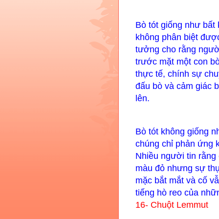
Bò tót giống như bất
không phân biệt đượ
tưởng cho rằng ngườ
trước mặt một con bò 
thực tế, chính sự c
đấu bò và cảm giác b
lên.
Bò tót không giống n
chúng chỉ phản ứng k
Nhiều người tin rằng
màu đỏ nhưng sự thự
mặc bắt mắt và cố vẫ
tiếng hò reo của nhữn
16- Chuột Lemmut