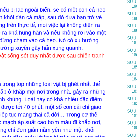
SƯU
19
nếu bị lạc ngoài biển, sẽ có một con cá heo
SƯU
n khỏi đàn cá mập, sau đó đưa bạn trở về
18
ng trên thực tế, mọi việc lại không diễn ra
SƯU
18
 ra khá hung hãn và nếu không rơi vào một
SƯU
, đừng chạm vào cá heo. Nó có xu hướng
18
thường xuyên gây hấn xung quanh.
SƯU
 vật sống sót duy nhất được sau chiến tranh
18
SƯU
18
SƯU
18
 trong top những loài vật bị ghét nhất thế
SƯU
nấp ở khắp mọi nơi trong nhà, gây ra những
18
inh khủng. Loài này có khá nhiều đặc điểm
SƯU
18
ở được tới 40 phút, một số con cái chỉ giao
SƯU
 tiếp tục mang thai cả đời… Trong cơ thể
18
ác mạch áp suất cao bơm máu đi khắp nơi,
SƯU
18
ống chỉ đơn giản nằm yên như một khối
SƯU