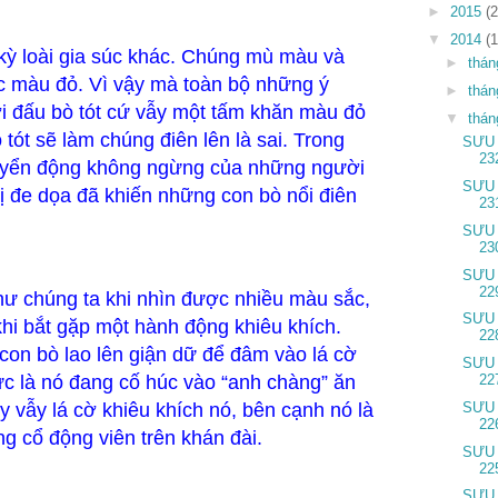
►
2015
(
▼
2014
(
 kỳ loài gia súc khác. Chúng mù màu và
►
thán
c màu đỏ. Vì vậy mà toàn bộ những ý
►
thán
i đấu bò tót cứ vẫy một tấm khăn màu đỏ
▼
thán
tót sẽ làm chúng điên lên là sai. Trong
SƯU
23
huyển động không ngừng của những người
SƯU
ị đe dọa đã khiến những con bò nổi điên
23
SƯU
23
SƯU
22
hư chúng ta khi nhìn được nhiều màu sắc,
SƯU
hi bắt gặp một hành động khiêu khích.
22
 con bò lao lên giận dữ để đâm vào lá cờ
SƯU
c là nó đang cố húc vào “anh chàng” ăn
22
y vẫy lá cờ khiêu khích nó, bên cạnh nó là
SƯU
22
g cổ động viên trên khán đài.
SƯU
22
SƯU