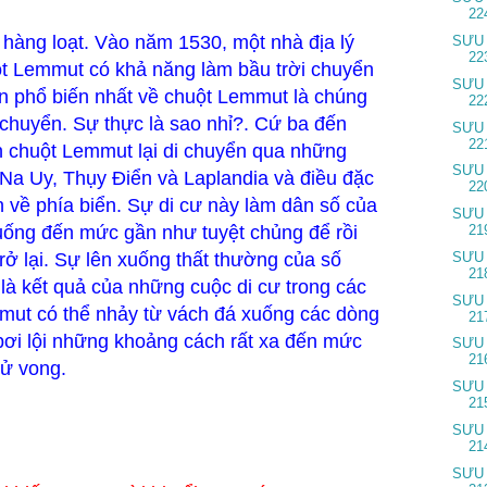
22
hàng loạt. Vào năm 1530, một nhà địa lý
SƯU
22
ột Lemmut có khả năng làm bầu trời chuyển
SƯU
ồn phổ biến nhất về chuột Lemmut là chúng
22
i chuyển. Sự thực là sao nhỉ?. Cứ ba đến
SƯU
22
n chuột Lemmut lại di chuyển qua những
SƯU
 Na Uy, Thụy Điển và Laplandia và điều đặc
22
ến về phía biển. Sự di cư này làm dân số của
SƯU
uống đến mức gần như tuyệt chủng để rồi
21
trở lại. Sự lên xuống thất thường của số
SƯU
21
à kết quả của những cuộc di cư trong các
SƯU
mut có thể nhảy từ vách đá xuống các dòng
21
ơi lội những khoảng cách rất xa đến mức
SƯU
21
tử vong.
SƯU
21
SƯU
21
SƯU