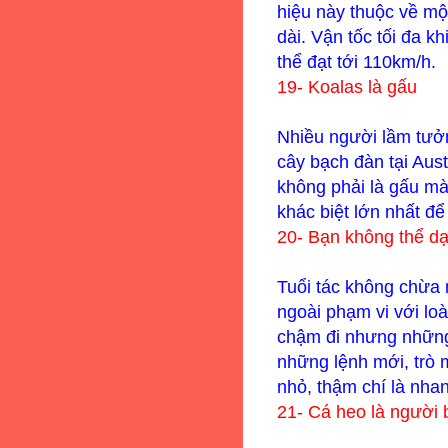
hiệu này thuộc về mộ
dài. Vận tốc tối đa kh
thể đạt tới 110km/h.
19-
Koalas là gấu
Nhiều người lầm tưởn
cây bạch đàn tại
Aust
không phải là gấu mà 
khác biệt lớn nhất để
20-
Bạn không thể dạ
Tuổi tác không chừa 
ngoài phạm vi với loà
chậm đi nhưng những 
những lệnh mới, trò
nhỏ, thậm chí là nha
21-
Cá heo là người 