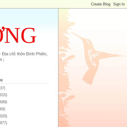
ỢNG
 Địa chỉ: thôn Bình Phiên,
n ;
og
137)
1015)
1689)
969)
2020)
5977)