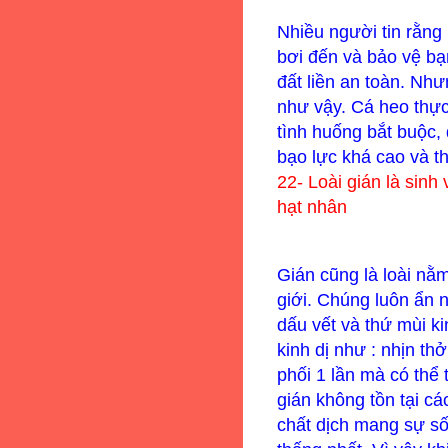
Nhiều người tin rằng 
bơi đến và bảo vệ bạ
đất liền an toàn. Như
như vậy. Cá heo thực
tình huống bắt buộc
bạo lực khá cao và 
22-
Loài gián là sinh
hạt nhân
Gián cũng là loài nằm
giới. Chúng luôn ẩn 
dấu vết và thứ mùi k
kinh dị như : nhịn th
phối 1 lần mà có thể
gián không tồn tại c
chất dịch mang sự s