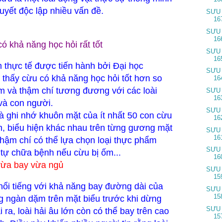
uyết độc lập nhiều vấn đề.
SƯU
16
SƯU
16
có khả năng học hỏi rất tốt
SƯU
16
 thực tế được tiến hành bởi Đại học
SƯU
 thấy cừu có khả năng học hỏi tốt hơn so
16
m và thậm chí tương đương với các loài
SƯU
16
 và con người.
SƯU
à ghi nhớ khuôn mặt của ít nhất 50 con cừu
16
, biểu hiện khác nhau trên từng gương mặt
SƯU
16
thậm chí có thể lựa chọn loại thực phẩm
SƯU
tự chữa bệnh nếu cừu bị ốm...
16
vừa bay vừa ngủ
SƯU
15
 nổi tiếng với khả năng bay đường dài của
SƯU
15
g ngàn dặm trên mặt biểu trước khi dừng
SƯU
 ra, loài hải âu lớn còn có thể bay trên cao
15