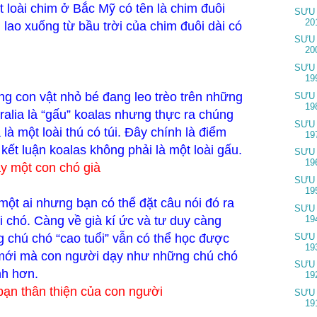
t loài chim ở Bắc Mỹ có tên là chim đuôi
SƯU
20
i lao xuống từ bầu trời của chim đuôi dài có
SƯU
20
SƯU
19
g con vật nhỏ bé đang leo trèo trên những
SƯU
19
ralia
là “gấu” koalas nhưng thực ra chúng
SƯU
là một loài thú có túi. Đây chính là điểm
19
 kết luận koalas không phải là một loài gấu.
SƯU
19
y một con chó già
SƯU
19
một ai nhưng bạn có thể đặt câu nói đó ra
SƯU
i chó. Càng về già kí ức và tư duy càng
19
chú chó “cao tuổi” vẫn có thể học được
SƯU
19
 mới mà con người dạy như những chú chó
SƯU
nh hơn.
19
bạn thân thiện của con người
SƯU
19