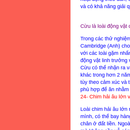
và có khả năng giải q
Cừu là loài động vật 
Trong các thử nghiệm
Cambridge
(Anh) cho
với các loài gặm nhấ
động vật linh trưởng
Cừu có thể nhận ra v
khác trong hơn 2 năm
tùy theo cảm xúc và 
phù hợp để ăn nhằm 
24-
Chim hải âu lớn 
Loài chim hải âu lớn
mình, có thể bay hàn
chân ở đất liền. Ngoài