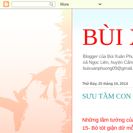
BÙI
Blogger của Bùi Xuân Phượ
xã Ngọc Liên, huyện Cẩm 
buixuanphuong09@gmail
Thứ Bảy, 25 tháng 10, 2014
SƯU TẦM CON 
Những lầm tưởng của 
15-
Bò tót giận dữ mỗ