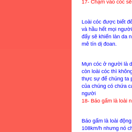
17-
Chạm vào cóc sẽ 
Loài cóc được biết đ
và hầu hết mọi ngườ
đấy sẽ khiến làn da n
mê tín dị đoan.
Mụn cóc ở người là d
còn loài cóc thì khôn
thực sự để chúng ta 
của chúng có chứa cá
người
18-
Báo gấm là loài n
Báo gấm là loài động 
108km/h nhưng nó chư