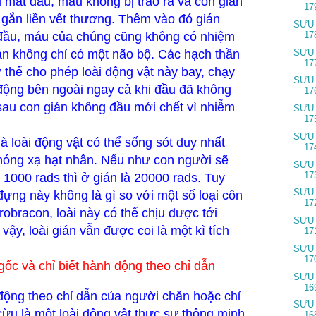
i mất đầu, máu không bị trào ra và con gián
17
ể gắn liền vết thương. Thêm vào đó gián
SƯU
đầu, máu của chúng cũng không có nhiệm
17
án không chỉ có một não bộ. Các hạch thần
SƯU
17
 thể cho phép loài động vật này bay, chạy
SƯU
động bên ngoài ngay cả khi đầu đã không
17
 sau con gián không đầu mới chết vì nhiễm
SƯU
17
SƯU
à loài động vật có thể sống sót duy nhất
17
hóng xạ hạt nhân. Nếu như con người sẽ
SƯU
17
1000 rads thì ở gián là 20000 rads. Tuy
SƯU
đựng này không là gì so với một số loại côn
17
robracon, loài này có thể chịu được tới
SƯU
ậy, loài gián vẫn được coi là một kì tích
17
SƯU
17
gốc và chỉ biết hành động theo chỉ dẫn
SƯU
16
 động theo chỉ dẫn của người chăn hoặc chỉ
SƯU
cừu là một loài động vật thực sự thông minh
16