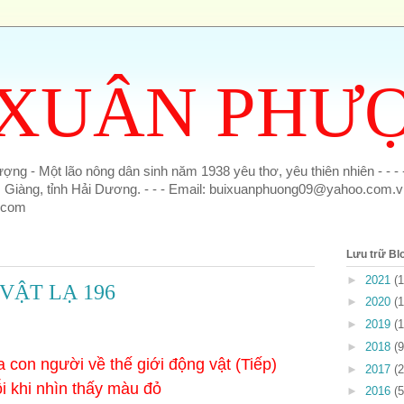
 XUÂN PHƯ
ng - Một lão nông dân sinh năm 1938 yêu thơ, yêu thiên nhiên - - - -
Giàng, tỉnh Hải Dương. - - - Email: buixuanphuong09@yahoo.com.v
.com
Lưu trữ Bl
►
2021
(
VẬT LẠ 196
►
2020
(
►
2019
(
►
2018
(
con người về thế giới động vật
(Tiếp)
►
2017
(
i khi nhìn thấy màu đỏ
►
2016
(